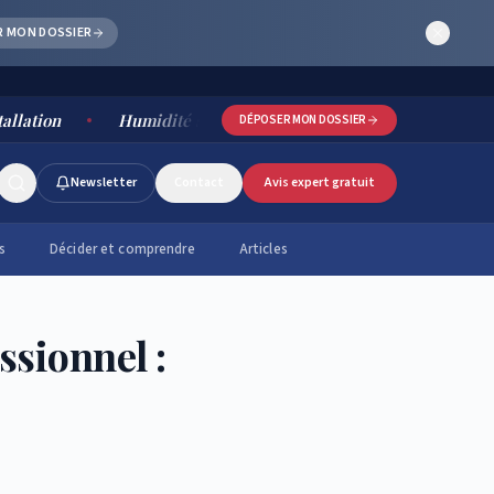
R MON DOSSIER
Humidité salle de bain : causes, risques et solutions dura
DÉPOSER MON DOSSIER
Newsletter
Contact
Avis expert gratuit
s
Décider et comprendre
Articles
ssionnel :