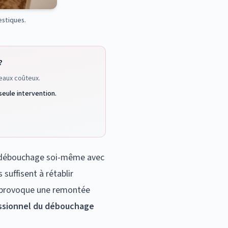
estiques.
?
eaux coûteux.
seule intervention.
un débouchage soi-même avec
uffisent à rétablir
ou provoque une remontée
ssionnel du débouchage