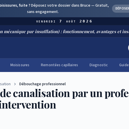
sissures, fuite ?
Déposez votre dossier dans Bruce —
Gratuit,
DÉPOSE
sans engagement.
vendredi 7 août 2026
ue par insufflation) : fonctionnement, avantages et installation
Moisissures
Remontées capillaires
Diagnostic
Guide
sation
Débouchage professionnel
e canalisation par un profe
intervention