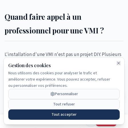
Quand faire appel à un
Navigation rapide
professionnel pour une VMI ?
Accueil
Guide complet
L'installation d'une VMI n'est pas un projet DIY. Plusieurs
Pré-diagnostic
Gratuit
raisons justifient de confier ce chantier à un spécialiste
Gestion des cookies
Articles
en systèmes de ventilation :
Nous utilisons des cookies pour analyser le trafic et
améliorer votre expérience. Vous pouvez accepter, refuser
FAQ
ou personnaliser vos préférences.
Diagnostic de perméabilité :
seul un professionnel
Personnaliser
peut mesurer avec précision l'étanchéité réelle du
bâtiment pour confirmer que la VMI est la solution
Tout refuser
adaptée.
Tout accepter
Articles
Cet article vous a été utile ?
Dimensionnement précis :
un sous-dimensionnement