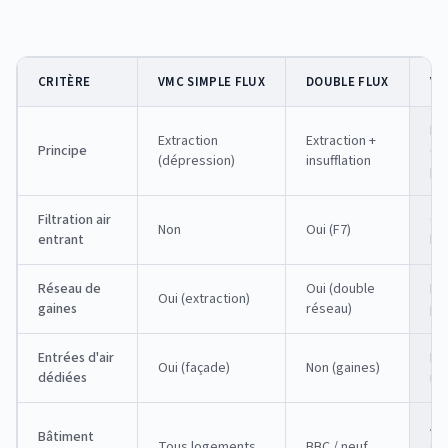
CRITÈRE
VMC SIMPLE FLUX
DOUBLE FLUX
VM
Ins
Extraction
Extraction +
Principe
(ve
(dépression)
insufflation
pos
Filtration air
Oui
Non
Oui (F7)
entrant
HE
Réseau de
Oui (double
Non
Oui (extraction)
gaines
réseau)
poi
Entrées d'air
No
Oui (façade)
Non (gaines)
dédiées
né
Anc
Bâtiment
Tous logements
BBC / neuf
se