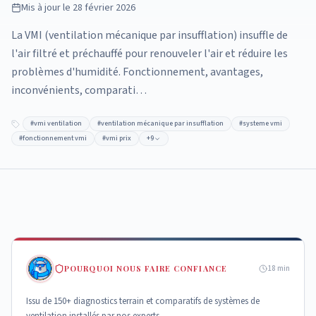
Mis à jour le
28 février 2026
La VMI (ventilation mécanique par insufflation) insuffle de
l'air filtré et préchauffé pour renouveler l'air et réduire les
problèmes d'humidité. Fonctionnement, avantages,
inconvénients, comparati…
#
vmi ventilation
#
ventilation mécanique par insufflation
#
systeme vmi
#
fonctionnement vmi
#
vmi prix
+
9
POURQUOI NOUS FAIRE CONFIANCE
18
min
Issu de 150+ diagnostics terrain et comparatifs de systèmes de