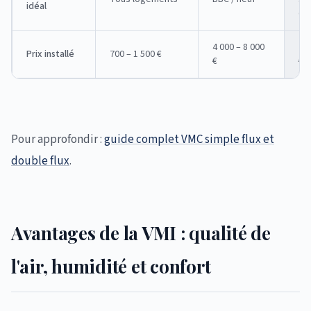
idéal
ét
4 000 – 8 000
2 5
Prix installé
700 – 1 500 €
€
€
Pour approfondir :
guide complet VMC simple flux et
double flux
.
Avantages de la VMI : qualité de
l'air, humidité et confort