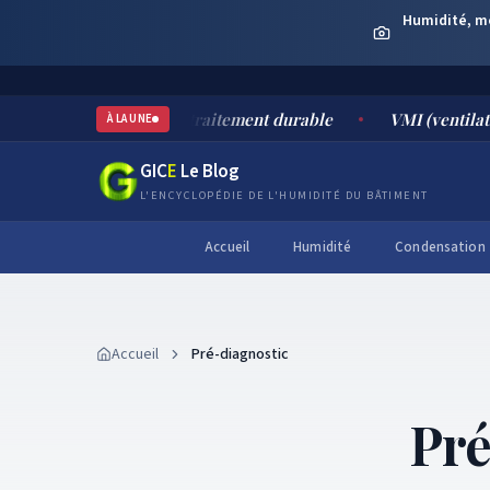
Humidité, moi
causes, risques et traitement durable
VMI (ventilation méc
À LA UNE
GIC
E
Le Blog
L'ENCYCLOPÉDIE DE L'HUMIDITÉ DU BÂTIMENT
Accueil
Humidité
Condensation
Accueil
Pré-diagnostic
Pré