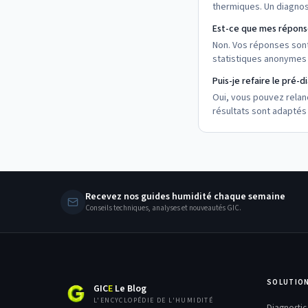
thermiques. Un diagnos
Est-ce que mes répons
Non. Vos réponses sont
statistiques anonymes d
Puis-je refaire le pré-
Oui, vous pouvez relan
résultats sont adaptés
Recevez nos guides humidité chaque semaine
Conseils techniques, analyses et nouveautés GIC.
SOLUTION
GIC
E
Le Blog
L'ENCYCLOPÉDIE DE L'HUMIDITÉ