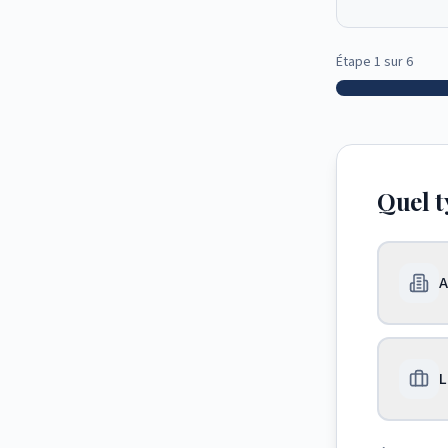
Étape
1
sur
6
Quel t
A
L