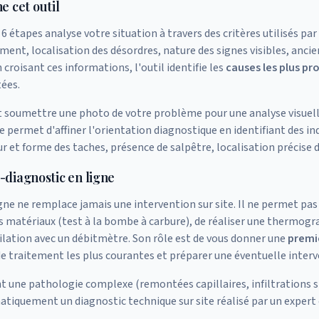
 cet outil
 étapes analyse votre situation à travers des critères utilisés par
ment, localisation des désordres, nature des signes visibles, anc
 croisant ces informations, l'outil identifie les
causes les plus pr
tées.
 soumettre une photo de votre problème pour une analyse visuel
 permet d'affiner l'orientation diagnostique en identifiant des ind
eur et forme des taches, présence de salpêtre, localisation précise 
é-diagnostic en ligne
gne ne remplace jamais une intervention sur site. Il ne permet pas
 matériaux (test à la bombe à carbure), de réaliser une thermogr
ntilation avec un débitmètre. Son rôle est de vous donner une
premiè
 de traitement les plus courantes et préparer une éventuelle inter
ent une pathologie complexe (remontées capillaires, infiltrations s
quement un diagnostic technique sur site réalisé par un expert c