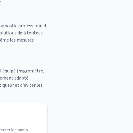
n.
iagnostic professionnel.
solutions déjà tentées
 même les mesures
el équipé (hygromètre,
tement adapté.
queur et d'éviter les
tecter les ponts