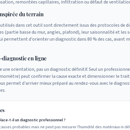
sation, remontées capillaires, infiltration ou défaut de ventilatio
nspirée du terrain
 utilisés dans cet outil sont directement issus des protocoles de d
es (partie basse du mur, angles, plafond), leur saisonnalité et les 
 qui permettent d'orienter un diagnostic dans 80 % des cas, avant
é-diagnostic en ligne
 une orientation, pas un diagnostic définitif. Seul un professionn
omètre) peut confirmer la cause exacte et dimensionner le trai
us permet d'arriver mieux préparé au rendez-vous avec le diagnosti
es.
tes
ace-t-il un diagnostic professionnel ?
s causes probables mais ne peut pas mesurer l'humidité des matériaux ni dé