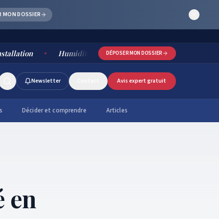
R MON DOSSIER
ion
Humidité salle de bain : causes, risques et solutions 
DÉPOSER MON DOSSIER
Newsletter
Contact
Avis expert gratuit
s
Décider et comprendre
Articles
é en