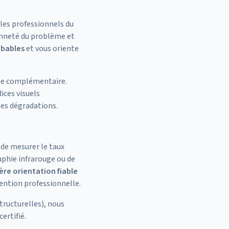
 les professionnels du
ienneté du problème et
obables
et vous oriente
le complémentaire.
ices visuels
des dégradations.
 de mesurer le taux
aphie infrarouge ou de
re orientation fiable
vention professionnelle.
tructurelles), nous
ertifié.