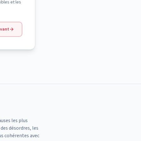
ibles et les
ivant
auses les plus
des désordres, les
us cohérentes avec