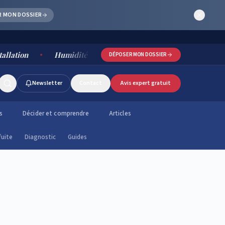
R MON DOSSIER
Humidité salle de bain : causes, risques et solutions durables 
DÉPOSER MON DOSSIER
Newsletter
Contact
Avis expert gratuit
s
Décider et comprendre
Articles
fuite
Diagnostic
Guides