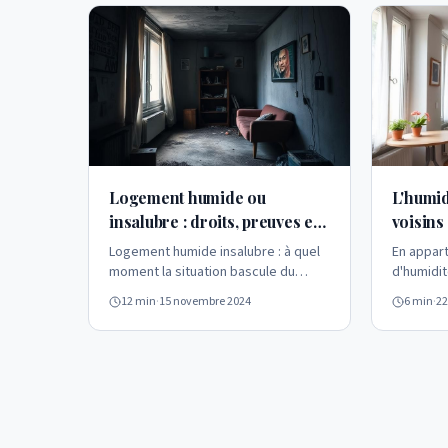
valeur du bien. Voici comment évaluer la gravité.
Lire l'article
Logement humide ou
L'humid
insalubre : droits, preuves et
voisins
démarches
Logement humide insalubre : à quel
En appar
moment la situation bascule du
d'humidit
désagrément à l'insalubrité légale ?
des loge
12 min
·
15 novembre 2024
6 min
·
22
Signes à documenter, preuves à
identifie
réunir, recours locataire et
responsa
propriétaire, rôle du diagnostic
humidité.