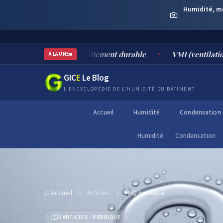
Humidité, moi
isques et traitement durable
VMI (ventilation mécanique pa
À LA UNE
GIC
E
Le Blog
L'ENCYCLOPÉDIE DE L'HUMIDITÉ DU BÂTIMENT
Accueil
Humidité
Condensation
Humidité
Condensation
Accueil
Articles
FAQ humidité
5
ARTICLE
S
· RUBRIQUE