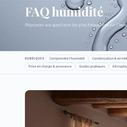
FAQ humidité
Réponses aux questions les plus fréquentes sur l'hu
Comprendre l'humidité
Condensation & air int
RUBRIQUES
Prise en charge & assurance
Guides pratiques
Décrypta