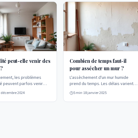
ité peut-elle venir des
Combien de temps faut-il
 ?
pour assécher un mur ?
tement, les problèmes
L'assèchement d'un mur humide
é peuvent parfois venir
prend du temps. Les délais varient
ments voisins. Comment
selon l'épaisseur du mur, les
 décembre 2024
5 min
·
18 janvier 2025
r cette source et qui est
matériaux et les conditions
ble.
ambiantes.