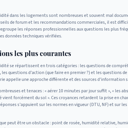
midité dans les logements sont nombreuses et souvent mal docume
nseils de forum et les recommandations commerciales, il est difficil
 regroupe les réponses professionnelles aux questions les plus fré
les données techniques vérifiées.
ions les plus courantes
idité se répartissent en trois catégories : les questions de compré
les questions d'action (que faire en premier ?) et les questions de 
rie appelle une approche différente et des sources d'information s
mbreuses et tenaces : « aérer 10 minutes par jour suffit », « les ab
é vient forcément du sol ». Ces croyances retardent la prise en cha
réponses s'appuient sur les normes en vigueur (DTU, NF) et sur les
ue peut être un obstacle : point de rosée, humidité relative, humi