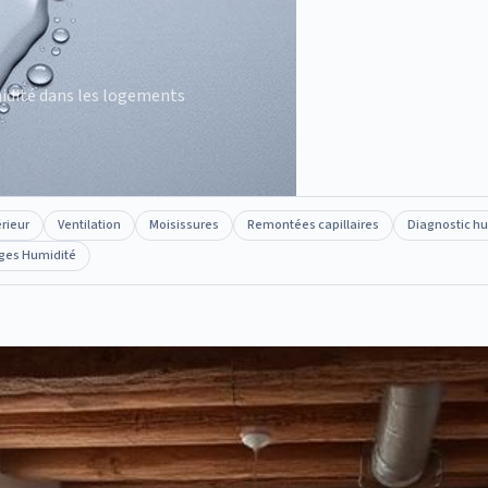
midité dans les logements
érieur
Ventilation
Moisissures
Remontées capillaires
Diagnostic h
ges Humidité