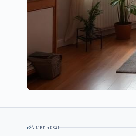
5 min
ARTICLE VEDETTE
Est-ce grave d'avoir de 
À LIRE AUSSI
Un peu d'humidité est normale. Mais au-delà d'un cert