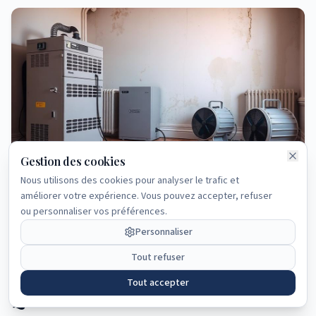
Gestion des cookies
Nous utilisons des cookies pour analyser le trafic et
Le séchage technique professionnel utilise des déshumidificateurs
améliorer votre expérience. Vous pouvez accepter, refuser
industriels et des ventilateurs axiaux pour assécher les matériaux
ou personnaliser vos préférences.
en 2 à 6 semaines
✓ Vous avez maintenant une
Personnaliser
vision claire du sujet traité.
Tout refuser
Tout accepter
Que faire selon votre situation ?