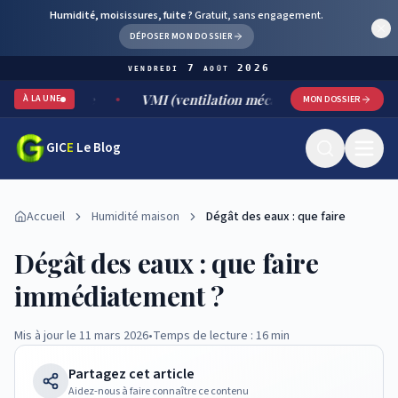
Humidité, moisissures, fuite ?
Gratuit, sans engagement.
DÉPOSER MON DOSSIER
vendredi 7 août 2026
ble
VMI (ventilation mécanique par insufflation) : fonctio
À LA UNE
MON DOSSIER
GIC
E
Le Blog
Accueil
Humidité maison
Dégât des eaux : que faire
Dégât des eaux : que faire
immédiatement ?
Mis à jour le 11 mars 2026
•
Temps de lecture : 16 min
Partagez cet article
Aidez-nous à faire connaître ce contenu