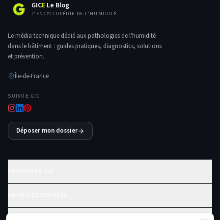
GIC
E
Le Blog
L'ENCYCLOPÉDIE DE L'HUMIDITÉ
Le média technique dédié aux pathologies de l'humidité
dans le bâtiment : guides pratiques, diagnostics, solutions
et prévention.
Île-de-France
SUIVRE GIC
Déposer mon dossier
SOLUTIONS GIC
GUIDES ESSENTIELS
PROBLÈMES FRÉQUENTS