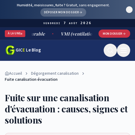
Humidité, moisissures, fuite ?
Gratuit, sans engagement.
DÉPOSER MON DOSSIER
vendredi 7 août 2026
tement durable
VMI (ventilation mécanique par insufflation)
À LA UNE
MON DOSSIER
GIC
E
Le Blog
Accueil
Dégorgement canalisation
Fuite canalisation évacuation
Fuite sur une canalisation
d'évacuation : causes, signes et
solutions