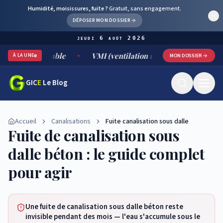
Humidité, moisissures, fuite ?
Gratuit, sans engagement.
DÉPOSER MON DOSSIER
jeudi 6 août 2026
nt durable
VMI (ventilation mécanique par insufflation) : f
À LA UNE
MON DOSSIER
GIC
E
Le Blog
Accueil
Canalisations
Fuite canalisation sous dalle
Fuite de canalisation sous
dalle béton : le guide complet
pour agir
Une fuite de canalisation sous dalle béton reste
invisible pendant des mois — l'eau s'accumule sous le