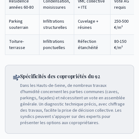
Résidence
Condensation,
VMC collective
Vote AG
années 60-80
moisissures
+ ITE
requis
Parking
Infiltrations
Cuvelage +
250-500
souterrain
structurelles
résines
€/m²
Toiture-
Infiltrations
Réfection
80-150
terrasse
ponctuelles
étanchéité
€/m²
Spécificités des copropriétés du 92
Dans les Hauts-de-Seine, de nombreux travaux
d'humidité concernent les parties communes (caves,
parkings, façades) et nécessitent un vote en assemblée
générale. Un diagnostic technique précis, avec chiffrage
des travaux, facilite la prise de décision collective. Les
syndics peuvent s'appuyer sur des experts pour
présenter les options aux copropriétaires.