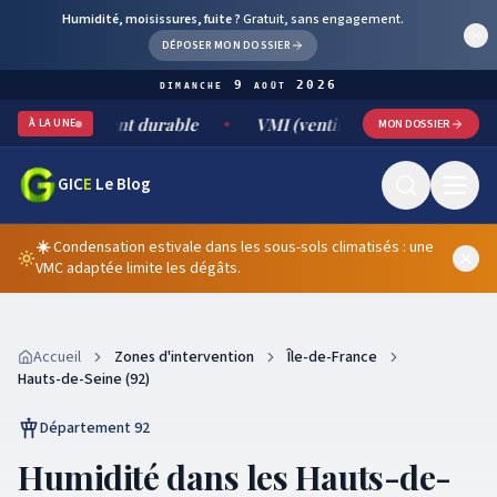
Humidité, moisissures, fuite ?
Gratuit, sans engagement.
DÉPOSER MON DOSSIER
dimanche 9 août 2026
et traitement durable
VMI (ventilation mécanique par insuff
À LA UNE
MON DOSSIER
GIC
E
Le Blog
☀️
Condensation estivale dans les sous-sols climatisés : une
VMC adaptée limite les dégâts.
Accueil
Zones d'intervention
Île-de-France
Hauts-de-Seine (92)
Département 92
Humidité dans les Hauts-de-