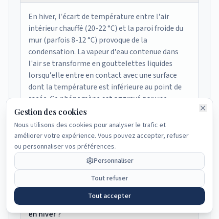
En hiver, l'écart de température entre l'air
intérieur chauffé (20-22 °C) et la paroi froide du
mur (parfois 8-12 °C) provoque de la
condensation. La vapeur d'eau contenue dans
l'air se transforme en gouttelettes liquides
lorsqu'elle entre en contact avec une surface
dont la température est inférieure au point de
rosée. Ce phénomène est aggravé par une
ventilation insuffisante et la présence de ponts
Gestion des cookies
thermiques.
Nous utilisons des cookies pour analyser le trafic et
améliorer votre expérience. Vous pouvez accepter, refuser
ou personnaliser vos préférences.
Condensation sur un mur intérieur en hiver :
Personnaliser
que faire ?
Tout refuser
Trois actions complémentaires sont nécessaires
Tout accepter
Comment éviter l'humidité dans la maison
: 1) Améliorer la ventilation (VMC hygroréglable
en hiver ?