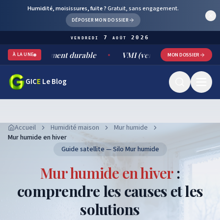
Humidité, moisissures, fuite ?
Gratuit, sans engagement.
DÉPOSER MON DOSSIER
vendredi 7 août 2026
 traitement durable
VMI (ventilation mécanique par insuffla
À LA UNE
MON DOSSIER
GIC
E
Le Blog
Accueil
Humidité maison
Mur humide
Mur humide en hiver
Guide satellite — Silo Mur humide
Mur humide en hiver
:
comprendre les causes et les
solutions