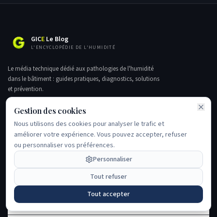
GIC
E
Le Blog
L'ENCYCLOPÉDIE DE L'HUMIDITÉ
Le média technique dédié aux pathologies de l'humidité
dans le bâtiment : guides pratiques, diagnostics, solutions
et prévention.
Île-de-France
Gestion des cookies
Nous utilisons des cookies pour analyser le trafic et
SUIVRE GIC
améliorer votre expérience. Vous pouvez accepter, refuser
ou personnaliser vos préférences.
Personnaliser
Déposer mon dossier
Tout refuser
Tout accepter
SOLUTIONS GIC