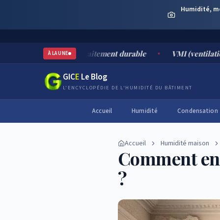
Humidité, moi
es, risques et traitement durable
VMI (ventilation mécaniq
À LA UNE
GIC
E
Le Blog
L'ENCYCLOPÉDIE DE L'HUMIDITÉ DU BÂTIMENT
Accueil
Humidité
Condensation
Accueil
Humidité maison
Comment enl
?