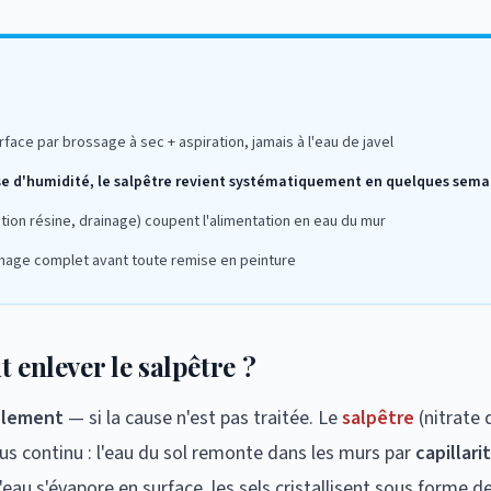
rface par brossage à sec + aspiration, jamais à l'eau de javel
se d'humidité, le salpêtre revient systématiquement en quelques sema
ction résine, drainage) coupent l'alimentation en eau du mur
chage complet avant toute remise en peinture
 enlever le salpêtre ?
ablement
— si la cause n'est pas traitée. Le
salpêtre
(nitrate 
sus continu : l'eau du sol remonte dans les murs par
capillari
eau s'évapore en surface, les sels cristallisent sous forme d