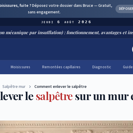
sissures, fuite ?
Déposez votre dossier dans Bruce —
Gratuit,
DÉPOSE
sans engagement.
jeudi 6 août 2026
ue par insufflation) : fonctionnement, avantages et installation
Moisissures
Remontées capillaires
Diagnostic
Guide
Salpêtre mur
Comment enlever le salpêtre
ever le
salpêtre
sur un mur 