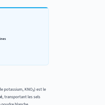
ines
de potassium, KNO₃) est le
té
, transportant les sels
e poudre blanche.