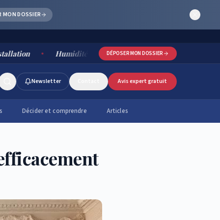
R MON DOSSIER
Humidité salle de bain : causes, risques et solutions dura
DÉPOSER MON DOSSIER
Newsletter
Contact
Avis expert gratuit
s
Décider et comprendre
Articles
efficacement