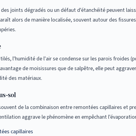
 des joints dégradés ou un défaut d'étanchéité peuvent laisse
araît alors de manière localisée, souvent autour des fissure
péries.
e
lés, l'humidité de l'air se condense sur les parois froides (
avantage de moisissures que de salpêtre, elle peut aggraver
ité des matériaux.
us-sol
e souvent de la combinaison entre remontées capillaires et pr
entilation aggrave le phénomène en empêchant l'évaporation
ées capillaires