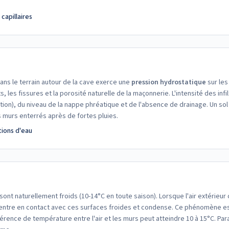
apillaires
dans le terrain autour de la cave exerce une
pression hydrostatique
sur les
ts, les fissures et la porosité naturelle de la maçonnerie. L'intensité des inf
ntion), du niveau de la nappe phréatique et de l'absence de drainage. Un so
s murs enterrés après de fortes pluies.
ations d'eau
ont naturellement froids (10-14°C en toute saison). Lorsque l'air extérieu
l entre en contact avec ces surfaces froides et condense. Ce phénomène est
fférence de température entre l'air et les murs peut atteindre 10 à 15°C. Pa