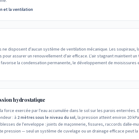
ème.
et la ventilation
 ne disposent d'aucun système de ventilation mécanique. Les soupiraux, lor
s pour assurer un renouvellement d'air efficace. L'air stagnant maintient un
 favorise la condensation permanente, le développement de moisissures et
ession hydrostatique
la force exercée par l'eau accumulée dans le sol sur les parois enterrées.
ondeur : à
2 mètres sous le niveau du sol
, la pression atteint environ 20 kP
aiblesses de l'enveloppe : joints de maçonnerie, fissures, raccords dalle-mu
te pression — seul un système de cuvelage ou un drainage efficace peut la 