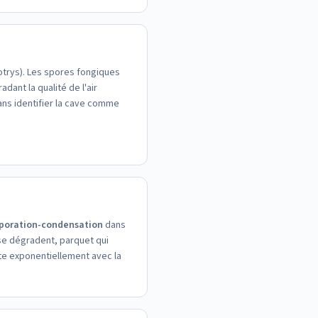
botrys). Les spores fongiques
dant la qualité de l'air
ans identifier la cave comme
poration-condensation
dans
 se dégradent, parquet qui
te exponentiellement avec la