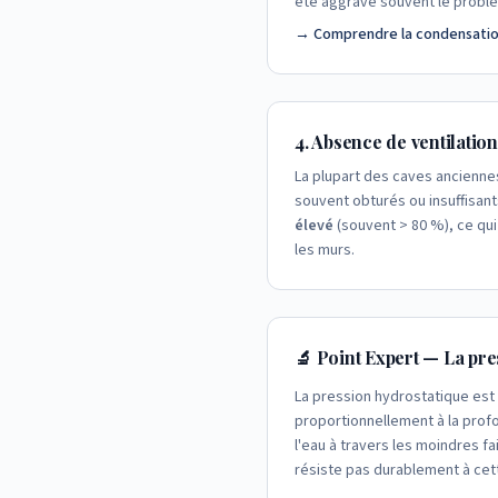
été aggrave souvent le probl
→ Comprendre la condensation 
4. Absence de ventilation
La plupart des caves anciennes
souvent obturés ou insuffisant
élevé
(souvent > 80 %), ce qui
les murs.
🔬 Point Expert — La pr
La pression hydrostatique est 
proportionnellement à la prof
l'eau à travers les moindres f
résiste pas durablement à cet