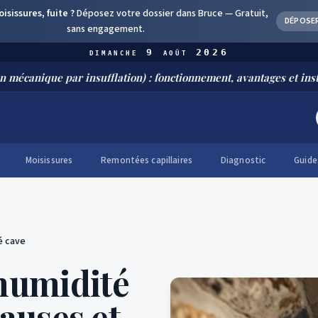
sissures, fuite ?
Déposez votre dossier dans Bruce —
Gratuit,
DÉPOSE
sans engagement.
dimanche 9 août 2026
que par insufflation) : fonctionnement, avantages et installation
Moisissures
Remontées capillaires
Diagnostic
Guide
é cave
'humidité
causes et