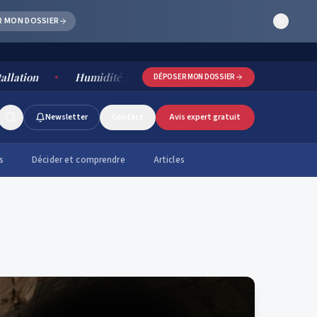
R MON DOSSIER
Humidité salle de bain : causes, risques et solutions dur
DÉPOSER MON DOSSIER
Newsletter
Contact
Avis expert gratuit
s
Décider et comprendre
Articles