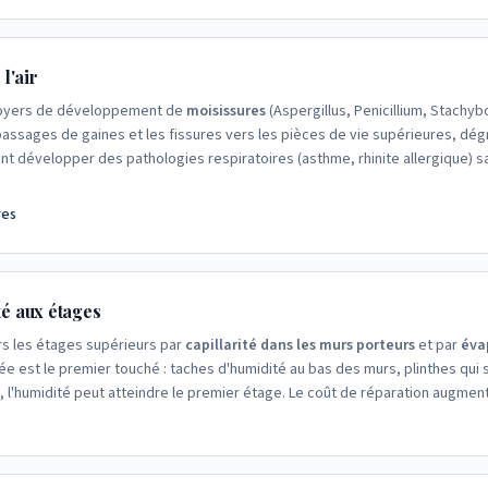
l'air
foyers de développement de
moisissures
(Aspergillus, Penicillium, Stachy
passages de gaines et les fissures vers les pièces de vie supérieures, dégra
nt développer des pathologies respiratoires (asthme, rhinite allergique) s
res
té aux étages
rs les étages supérieurs par
capillarité dans les murs porteurs
et par
éva
e est le premier touché : taches d'humidité au bas des murs, plinthes qui
, l'humidité peut atteindre le premier étage. Le coût de réparation augmen