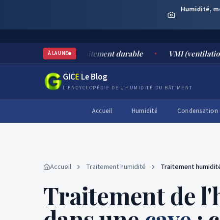
Humidité, moi
ses, risques et traitement durable
VMI (ventilation mécani
À LA UNE
GIC
E
Le Blog
L'ENCYCLOPÉDIE DE L'HUMIDITÉ DU BÂTIMENT
Accueil
Humidité
Condensation
Accueil
Traitement humidité
Traitement humidit
Traitement de l
dans une
cave
: 