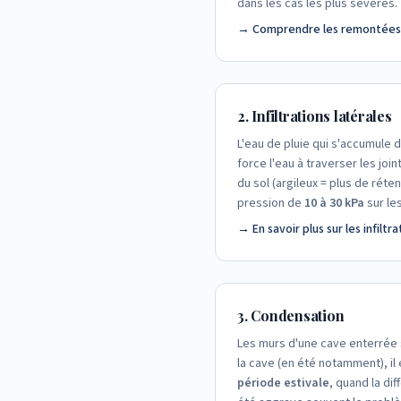
dans les cas les plus sévères.
→ Comprendre les remontées c
2. Infiltrations latérales
L'eau de pluie qui s'accumule 
force l'eau à traverser les join
du sol (argileux = plus de réte
pression de
10 à 30 kPa
sur le
→ En savoir plus sur les infiltr
3. Condensation
Les murs d'une cave enterrée s
la cave (en été notamment), i
période estivale
, quand la di