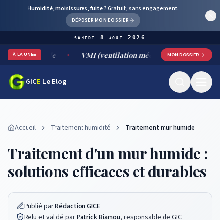
Humidité, moisissures, fuite ?
Gratuit, sans engagement.
DÉPOSER MON DOSSIER
samedi 8 août 2026
durable
VMI (ventilation mécanique par insufflation) : fon
À LA UNE
MON DOSSIER
GIC
E
Le Blog
Accueil
Traitement humidité
Traitement mur humide
Traitement d'un mur humide :
solutions efficaces et durables
Publié par
Rédaction GICE
Relu et validé par
Patrick Biamou
, responsable de GIC