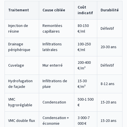
Coût
Traitement
Cause ciblée
Durabilité
indicatif
Injection de
Remontées
80-150
Définitif
résine
capillaires
€/ml
Drainage
Infiltrations
100-250
20-30 ans
périphérique
latérales
€/ml
200-400
Cuvelage
Mur enterré
Définitif
€/m²
Hydrofugation
Infiltrations de
15-30
8-12 ans
de façade
pluie
€/m²
VMC
500-1 500
Condensation
15-20 ans
hygroréglable
€
Condensation +
3 000-7
VMC double flux
15-20 ans
économie
000 €