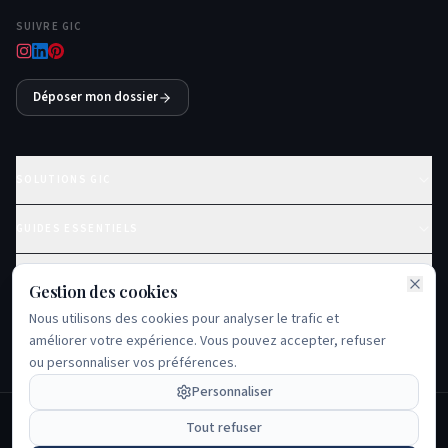
SUIVRE GIC
Déposer mon dossier
SOLUTIONS GIC
GUIDES ESSENTIELS
PROBLÈMES FRÉQUENTS
Gestion des cookies
Nous utilisons des cookies pour analyser le trafic et
ÉCOSYSTÈME GIC
améliorer votre expérience. Vous pouvez accepter, refuser
ou personnaliser vos préférences.
Personnaliser
© 2023-
2026
GIC Environnement — Tous droits réservés.
Tout refuser
Mentions légales
Politique de confidentialité
Plan du site
Contact
RSS