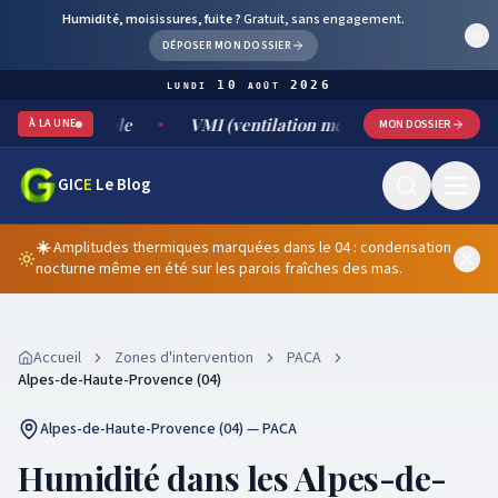
Humidité, moisissures, fuite ?
Gratuit, sans engagement.
DÉPOSER MON DOSSIER
lundi 10 août 2026
t durable
VMI (ventilation mécanique par insufflation) : fo
À LA UNE
MON DOSSIER
GIC
E
Le Blog
☀️
Amplitudes thermiques marquées dans le 04 : condensation
nocturne même en été sur les parois fraîches des mas.
Accueil
Zones d'intervention
PACA
Alpes-de-Haute-Provence (04)
Alpes-de-Haute-Provence (04) — PACA
Humidité dans les Alpes-de-