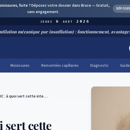
sissures, fuite ?
Déposez votre dossier dans Bruce —
Gratuit,
DÉPOSE
sans engagement.
jeudi 6 août 2026
écanique par insufflation) : fonctionnement, avantages et install
Moisissures
Remontées capillaires
Diagnostic
Guide
IC : à quoi sert cette inte…
 sert cette