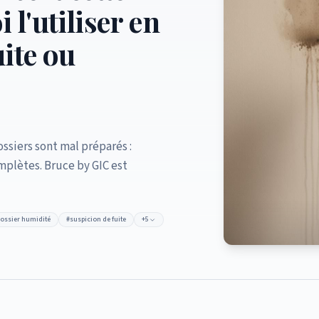
 l'utiliser en
uite ou
ssiers sont mal préparés :
mplètes. Bruce by GIC est
dossier humidité
#
suspicion de fuite
+
5