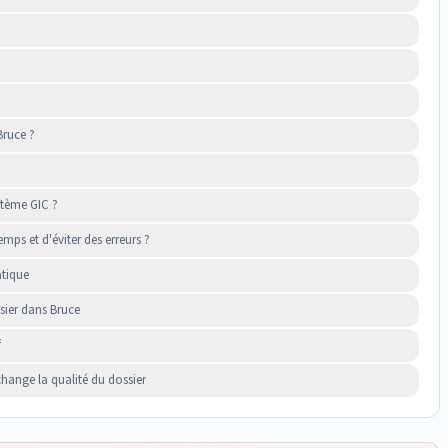
Bruce ?
stème GIC ?
ps et d'éviter des erreurs ?
atique
sier dans Bruce
f
change la qualité du dossier