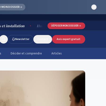
R MON DOSSIER
ation
Humidité salle de bain : causes, risques et solution
DÉPOSER MON DOSSIER
Newsletter
Contact
Avis expert gratuit
s
Décider et comprendre
Articles