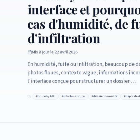
interface et pourquoi
cas d'humidité, de f
d'infiltration
Mis à jour le
22 avril 2026
En humidité, fuite ou infiltration, beaucoup de do
photos floues, contexte vague, informations inco
l'interface conçue pour structurer un dossier …
#
Bruce by GIC
#
interface Bruce
#
dossier humidité
#
dépôt de 