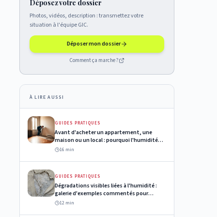
Déposez votre dossier
Photos, vidéos, description : transmettez votre
situation à l'équipe GIC.
Déposer mon dossier
Comment ça marche ?
À LIRE AUSSI
GUIDES PRATIQUES
Avant d'acheter un appartement, une
maison ou un local : pourquoi l'humidité
est un point de contrôle souvent négligé
16 min
GUIDES PRATIQUES
Dégradations visibles liées à l'humidité :
galerie d'exemples commentés pour
comprendre les causes
12 min