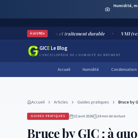
Humidité, moi
: causes, risques et traitement durable
VMI (ventilation m
À LA UNE
GIC
E
Le Blog
L'ENCYCLOPÉDIE DE L'HUMIDITÉ DU BÂTIMENT
Accueil
Humidité
Condensation
Accueil
Articles
Guides pratiques
Bruce by G
22 avril 2026
14 min
de lecture
GUIDES PRATIQUES
Bruce by GIC : à quoi