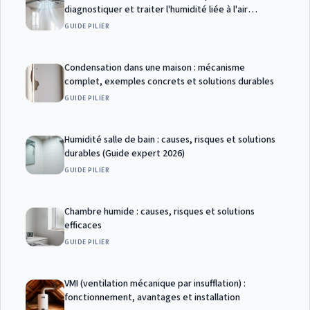
diagnostiquer et traiter l'humidité liée à l'air
intérieur (Guide complet 2026)
GUIDE PILIER
Condensation dans une maison : mécanisme
complet, exemples concrets et solutions durables
GUIDE PILIER
Humidité salle de bain : causes, risques et solutions
durables (Guide expert 2026)
GUIDE PILIER
Chambre humide : causes, risques et solutions
efficaces
GUIDE PILIER
VMI (ventilation mécanique par insufflation) :
fonctionnement, avantages et installation