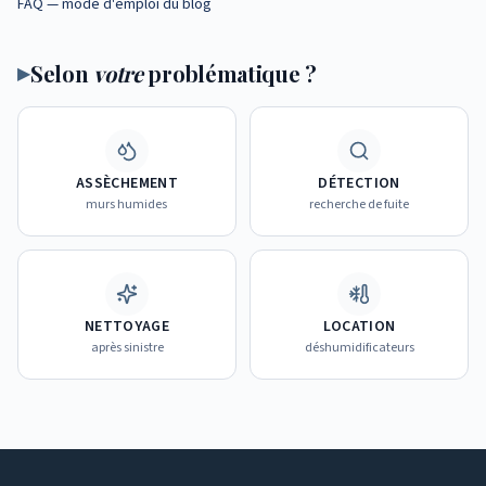
FAQ — mode d'emploi du blog
Selon
votre
problématique ?
▶
ASSÈCHEMENT
DÉTECTION
murs humides
recherche de fuite
NETTOYAGE
LOCATION
après sinistre
déshumidificateurs