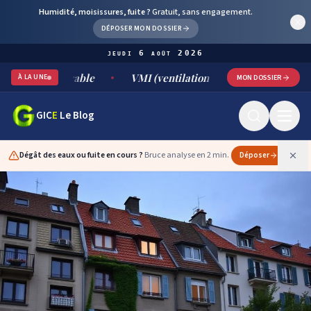
Humidité, moisissures, fuite ?
Gratuit, sans engagement.
DÉPOSER MON DOSSIER
jeudi 6 août 2026
 durable
VMI (ventilation mécanique par insufflation) : fo
À LA UNE
MON DOSSIER
GIC
E
Le Blog
Dégât des eaux ou fuite en cours ?
Bruce analyse en 2 min.
Déposer