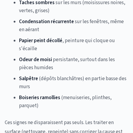
Taches sombres
sur les murs (moisissures noires,
vertes, grises)
Condensation récurrente
sur les fenêtres, même
en aérant
Papier peint décollé
, peinture qui cloque ou
s'écaille
Odeur de moisi
persistante, surtout dans les
pièces humides
Salpêtre
(dépôts blanchâtres) en partie basse des
murs
Boiseries ramollies
(menuiseries, plinthes,
parquet)
Ces signes ne disparaissent pas seuls. Les traiter en
surface (nettoyage, repeinte) sans corriger la cause est