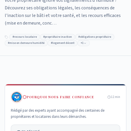
Votre propriétaire ignore vos signalements d'humidité ?
Découvrez ses obligations légales, les conséquences de
l'inaction sur le bâti et votre santé, et les recours efficaces
(mise en demeure, conc…
#
recours locataire
#
propriétaire inaction
#
obligations propriétaire
#
mise en demeure humidité
#
logement décent
+
1
POURQUOI NOUS FAIRE CONFIANCE
12
min
Rédigé par des experts ayant accompagné des centaines de
propriétaires et locataires dans leurs démarches.