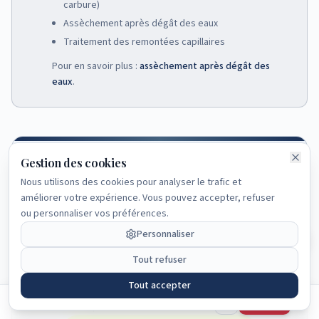
carbure)
Assèchement après dégât des eaux
Traitement des remontées capillaires
Navigation rapide
Pour en savoir plus :
assèchement après dégât des
Accueil
eaux
.
Guide complet
Pré-diagnostic
Gratuit
Gestion des cookies
Articles
Nous utilisons des cookies pour analyser le trafic et
améliorer votre expérience. Vous pouvez accepter, refuser
FAQ
ou personnaliser vos préférences.
BRUCE — DÉPÔT DE DOSSIER
✓ Vous avez maintenant une
Personnaliser
Vous suspectez une fuite ou un dégât
vision claire du sujet traité.
Tout refuser
des eaux ?
Tout accepter
Bruce vous permet d'envoyer vos photos, vidéos et
Articles
Cet article vous a été utile ?
explications avant étude du dossier.