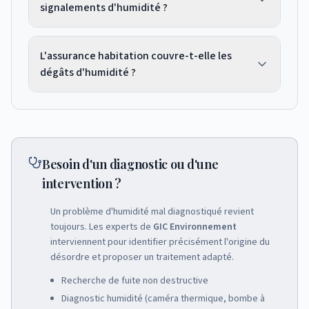
signalements d'humidité ?
autoriser une suspension ou réduction de loyer.
Continuez à payer et engagez les recours légaux
Procédez par étapes : 1) Signalement par
(mise en demeure, conciliation, tribunal).
L'assurance habitation couvre-t-elle les
courrier recommandé, 2) Mise en demeure avec
dégâts d'humidité ?
délai, 3) Saisine de la Commission
départementale de conciliation (gratuite), 4)
L'assurance habitation couvre généralement les
Tribunal judiciaire ou ARS pour les cas graves
dégâts des eaux accidentels mais pas l'humidité
présentant un risque sanitaire.
chronique (remontées capillaires,
condensation). Le propriétaire reste
Besoin d'un diagnostic ou d'une
responsable des travaux structurels et de
intervention ?
ventilation.
Un problème d'humidité mal diagnostiqué revient
toujours. Les experts de
GIC Environnement
interviennent pour identifier précisément l'origine du
désordre et proposer un traitement adapté.
Recherche de fuite non destructive
Diagnostic humidité (caméra thermique, bombe à