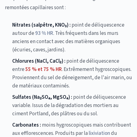
remontées capillaires sont :
Nitrates (salpêtre, KNO₃) :
point de déliquescence
autour de
93 % HR
. Très fréquents dans les murs
anciens en contact avec des matières organiques
(écuries, caves, jardins).
Chlorures (NaCl, CaCl₂) :
point de déliquescence
entre
55 % et 75 % HR
. Extrêmement hygroscopiques.
Proviennent du sel de déneigement, de l'air marin, ou
de matériaux contaminés.
Sulfates (Na₂SO₄, MgSO₄) :
point de déliquescence
variable. Issus de la dégradation des mortiers au
ciment Portland, des plâtres ou du sol.
Carbonates :
moins hygroscopiques mais contribuent
aux efflorescences. Produits par la
lixiviation
du