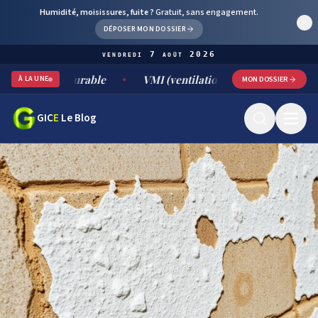
Humidité, moisissures, fuite ?
Gratuit, sans engagement.
DÉPOSER MON DOSSIER
vendredi 7 août 2026
ment durable
VMI (ventilation mécanique par insufflation) :
À LA UNE
MON DOSSIER
GIC
E
Le Blog