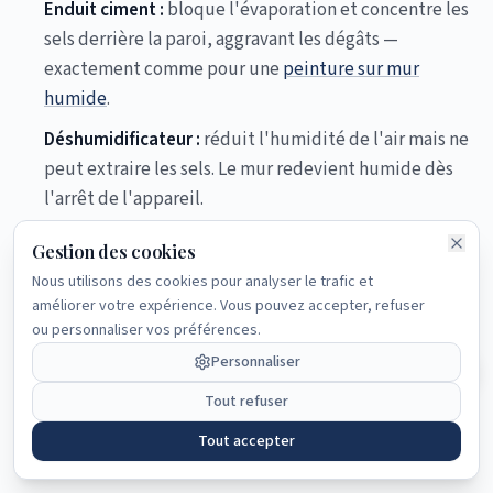
Enduit ciment :
bloque l'évaporation et concentre les
sels derrière la paroi, aggravant les dégâts —
exactement comme pour une
peinture sur mur
Navigation rapide
humide
.
Accueil
Déshumidificateur :
réduit l'humidité de l'air mais ne
Guide complet
peut extraire les sels. Le mur redevient humide dès
l'arrêt de l'appareil.
Pré-diagnostic
Gratuit
Gestion des cookies
Articles
GIC Assèchement
—
Diagnostic
Nous utilisons des cookies pour analyser le trafic et
améliorer votre expérience. Vous pouvez accepter, refuser
Découvrir
différentiel avant tout traitement
FAQ
ou personnaliser vos préférences.
d'assèchement
Personnaliser
Tout refuser
Conditions de réussite
Tout accepter