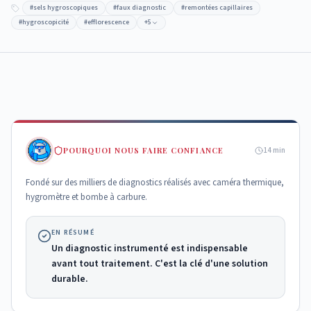
#
sels hygroscopiques
#
faux diagnostic
#
remontées capillaires
#
hygroscopicité
#
efflorescence
+
5
POURQUOI NOUS FAIRE CONFIANCE
14
min
Fondé sur des milliers de diagnostics réalisés avec caméra thermique,
hygromètre et bombe à carbure.
EN RÉSUMÉ
Un diagnostic instrumenté est indispensable
avant tout traitement. C'est la clé d'une solution
durable.