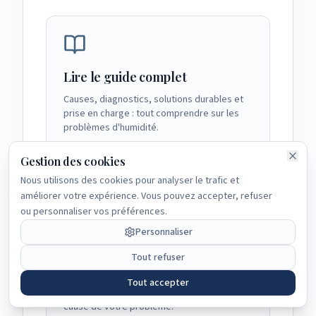
Lire le guide complet
Causes, diagnostics, solutions durables et
prise en charge : tout comprendre sur les
problèmes d'humidité.
Consulter le guide
Gestion des cookies
Nous utilisons des cookies pour analyser le trafic et
améliorer votre expérience. Vous pouvez accepter, refuser
ou personnaliser vos préférences.
✓ Vous avez maintenant une
Personnaliser
vision claire du sujet traité.
L'importance du diagnostic
Tout refuser
Pourquoi un diagnostic professionnel est
Tout accepter
indispensable et comment identifier la vraie
cause de votre problème.