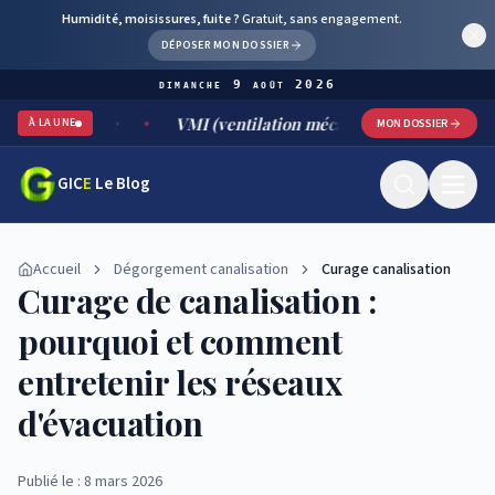
Humidité, moisissures, fuite ?
Gratuit, sans engagement.
DÉPOSER MON DOSSIER
dimanche 9 août 2026
able
VMI (ventilation mécanique par insufflation) : foncti
À LA UNE
MON DOSSIER
GIC
E
Le Blog
Accueil
Dégorgement canalisation
Curage canalisation
Curage de canalisation :
pourquoi et comment
entretenir les réseaux
d'évacuation
Publié le : 8 mars 2026