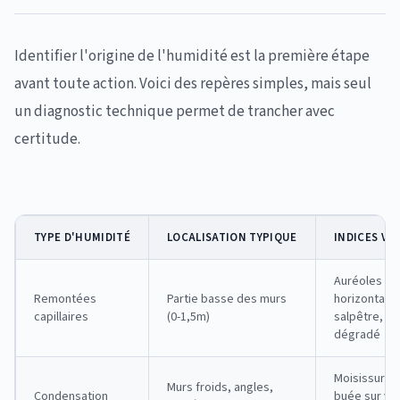
Identifier l'origine de l'humidité est la première étape
avant toute action. Voici des repères simples, mais seul
un diagnostic technique permet de trancher avec
certitude.
TYPE D'HUMIDITÉ
LOCALISATION TYPIQUE
INDICES VI
Auréoles
Remontées
Partie basse des murs
horizontales
capillaires
(0-1,5m)
salpêtre, en
dégradé
Moisissures
Murs froids, angles,
Condensation
buée sur vit