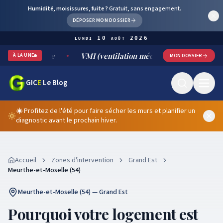
Humidité, moisissures, fuite ?
Gratuit, sans engagement.
DÉPOSER MON DOSSIER
lundi 10 août 2026
durable
VMI (ventilation mécanique par insufflation) : fon
À LA UNE
MON DOSSIER
GIC
E
Le Blog
☀️
Profitez de l'été pour faire sécher les murs et planifier un
diagnostic avant le prochain hiver.
Accueil
Zones d'intervention
Grand Est
Meurthe-et-Moselle (54)
Meurthe-et-Moselle (54) — Grand Est
Pourquoi votre logement est