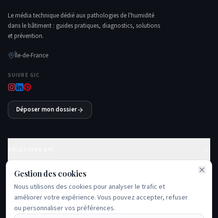
Le média technique dédié aux pathologies de l'humidité
dans le bâtiment : guides pratiques, diagnostics, solutions
et prévention.
Île-de-France
SUIVRE GIC
Déposer mon dossier
SOLUTIONS GIC
Gestion des cookies
GUIDES ESSENTIELS
Nous utilisons des cookies pour analyser le trafic et
améliorer votre expérience. Vous pouvez accepter, refuser
PROBLÈMES FRÉQUENTS
ou personnaliser vos préférences.