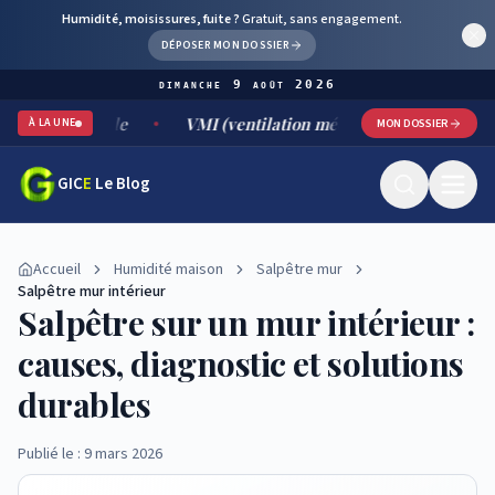
Humidité, moisissures, fuite ?
Gratuit, sans engagement.
DÉPOSER MON DOSSIER
dimanche 9 août 2026
urable
VMI (ventilation mécanique par insufflation) : fonct
À LA UNE
MON DOSSIER
GIC
E
Le Blog
Accueil
Humidité maison
Salpêtre mur
Salpêtre mur intérieur
Salpêtre sur un mur intérieur :
causes, diagnostic et solutions
durables
Publié le : 9 mars 2026