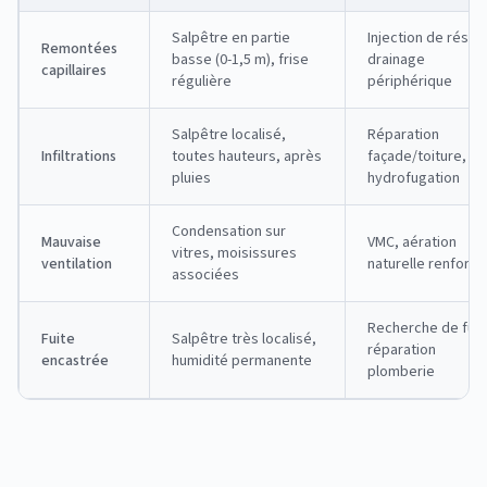
Salpêtre en partie
Injection de résine
Remontées
basse (0-1,5 m), frise
drainage
capillaires
régulière
périphérique
Salpêtre localisé,
Réparation
Infiltrations
toutes hauteurs, après
façade/toiture,
pluies
hydrofugation
Condensation sur
Mauvaise
VMC, aération
vitres, moisissures
ventilation
naturelle renforc
associées
Recherche de fuit
Fuite
Salpêtre très localisé,
réparation
encastrée
humidité permanente
plomberie