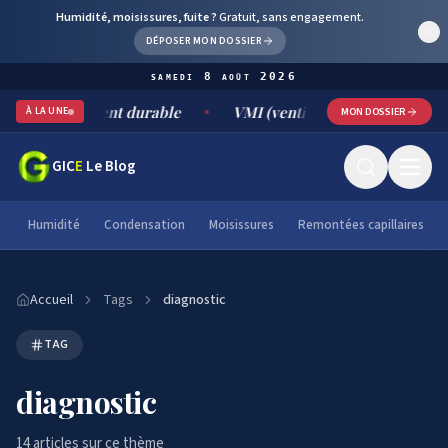
Humidité, moisissures, fuite ?
Gratuit, sans engagement.
DÉPOSER MON DOSSIER
samedi 8 août 2026
itement durable
VMI (ventilation mécanique par insufflation
À LA UNE
MON DOSSIER
GIC
E
Le Blog
Humidité
Condensation
Moisissures
Remontées capillaires
Accueil
Tags
diagnostic
TAG
diagnostic
14
article
s
sur ce thème