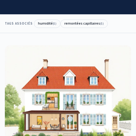
humidité
remontées capillaires
TAGS ASSOCIÉS
(
5
)
(
5
)