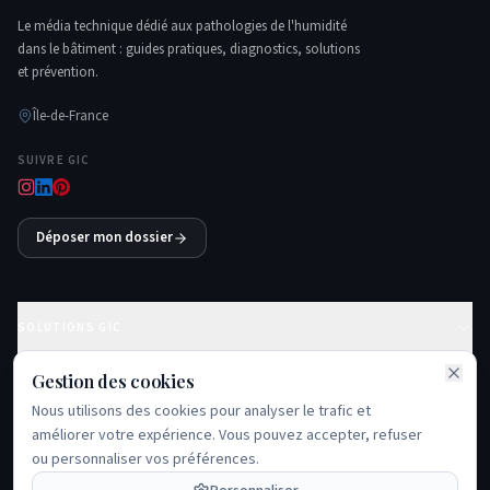
Le média technique dédié aux pathologies de l'humidité
dans le bâtiment : guides pratiques, diagnostics, solutions
et prévention.
Île-de-France
SUIVRE GIC
Déposer mon dossier
SOLUTIONS GIC
Gestion des cookies
GUIDES ESSENTIELS
Nous utilisons des cookies pour analyser le trafic et
améliorer votre expérience. Vous pouvez accepter, refuser
PROBLÈMES FRÉQUENTS
ou personnaliser vos préférences.
ÉCOSYSTÈME GIC