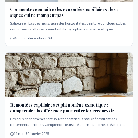
Comment reconnaître des remontées capillaires : les 7
signes qui ne trompent pas
Salpêtre en bas des murs, auréoles horizontales, peinture qui cloque... Les
remontées capillaires présentent des symptômes caractéristiques.
Apprenez à les identifier pour agir efficacement.
8 min
·
20 décembre 2024
Remontées capillaires et phénomène osmotique :
comprendre la différence pour éviter les erreurs de
diagnostic
Ces deux phénomènes sont souvent confondus mais nécessitent des
traitements distincts. Comprendre leurs mécanismes permet d'éviter des
interventions coûteuses et inefficaces.
11 min
·
30 janvier 2025