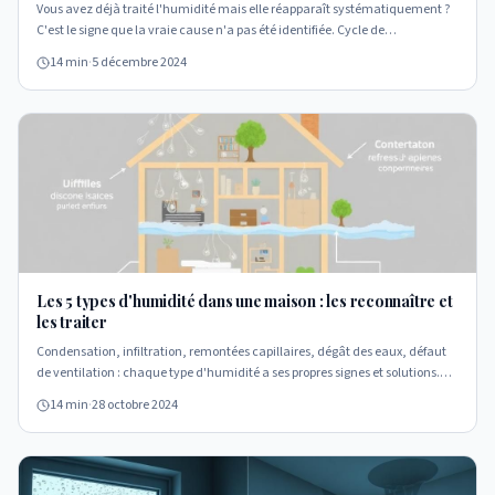
Vous avez déjà traité l'humidité mais elle réapparaît systématiquement ?
C'est le signe que la vraie cause n'a pas été identifiée. Cycle de
dégradation, erreurs fréquentes et diagnostic causal.
14 min
·
5 décembre 2024
Les 5 types d'humidité dans une maison : les reconnaître et
les traiter
Condensation, infiltration, remontées capillaires, dégât des eaux, défaut
de ventilation : chaque type d'humidité a ses propres signes et solutions.
Apprenez à les identifier pour choisir le bon traitement.
14 min
·
28 octobre 2024