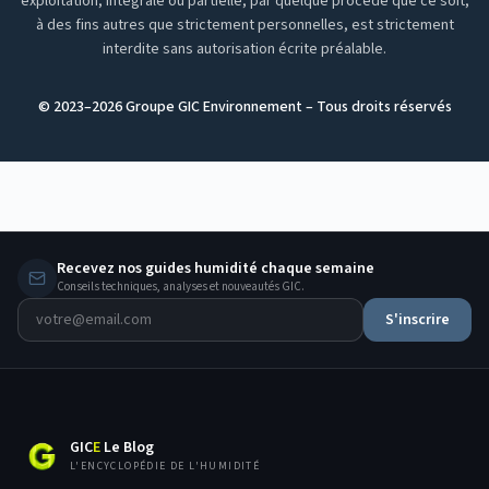
exploitation, intégrale ou partielle, par quelque procédé que ce soit,
à des fins autres que strictement personnelles, est strictement
interdite sans autorisation écrite préalable.
© 2023–
2026
Groupe GIC Environnement – Tous droits réservés
Recevez nos guides humidité chaque semaine
Conseils techniques, analyses et nouveautés GIC.
S'inscrire
GIC
E
Le Blog
L'ENCYCLOPÉDIE DE L'HUMIDITÉ