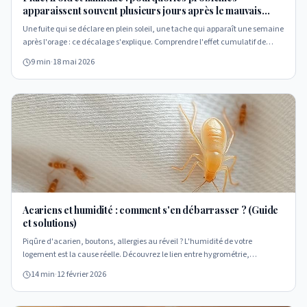
apparaissent souvent plusieurs jours après le mauvais
temps
Une fuite qui se déclare en plein soleil, une tache qui apparaît une semaine
après l'orage : ce décalage s'explique. Comprendre l'effet cumulatif de
l'eau, du froid et de l'humidité pour réagir au bon moment.
9 min
·
18 mai 2026
Acariens et humidité : comment s'en débarrasser ? (Guide
et solutions)
Piqûre d'acarien, boutons, allergies au réveil ? L'humidité de votre
logement est la cause réelle. Découvrez le lien entre hygrométrie,
moisissures et prolifération acarienne, et les solutions durables pour
14 min
·
12 février 2026
assainir votre habitat.