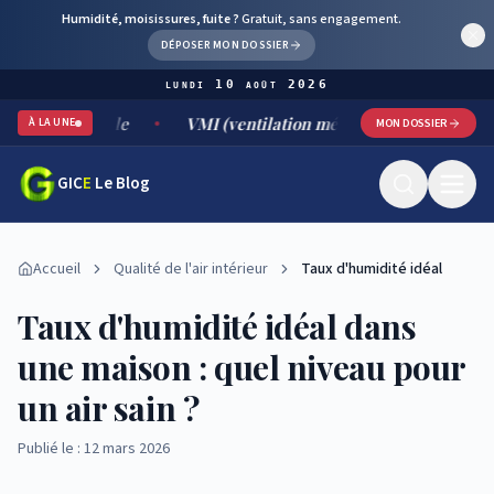
Humidité, moisissures, fuite ?
Gratuit, sans engagement.
DÉPOSER MON DOSSIER
lundi 10 août 2026
urable
VMI (ventilation mécanique par insufflation) : fonct
À LA UNE
MON DOSSIER
GIC
E
Le Blog
Accueil
Qualité de l'air intérieur
Taux d'humidité idéal
Taux d'humidité idéal dans
une maison : quel niveau pour
un air sain ?
Publié le : 12 mars 2026