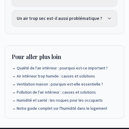
l'aération et l'entretien de la ventilation,
dans les pièces.
lorsque des moisissures réapparaissent après
Oui. En hiver, le chauffage assèche l'air intérieur
nettoyage, lorsque des odeurs d'humidité
Un air trop sec est-il aussi problématique ?
et le taux peut descendre sous 30 %. En été, l'air
persistent ou lorsque vous observez des
extérieur plus humide peut faire monter le taux
dégradations sur les murs.
Oui. Un taux d'humidité inférieur à 30 %
au-delà de 65 %, surtout dans les régions
provoque des irritations des muqueuses (nez,
côtières ou après des épisodes pluvieux.
gorge, yeux), une sécheresse cutanée, des
L'objectif est de maintenir la plage 40-60 %
saignements de nez, une sensibilité accrue aux
Pour aller plus loin
toute l'année.
infections respiratoires et des fissures dans les
→
Qualité de l'air intérieur : pourquoi est-ce important ?
matériaux en bois (parquets, meubles, portes).
→
Air intérieur trop humide : causes et solutions
→
Ventilation maison : pourquoi est-elle essentielle ?
→
Pollution de l'air intérieur : causes et solutions
→
Humidité et santé : les risques pour les occupants
→
Notre guide complet sur l'humidité dans le logement