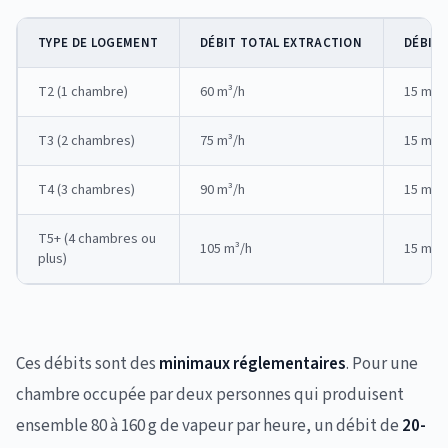
TYPE DE LOGEMENT
DÉBIT TOTAL EXTRACTION
DÉBIT 
T2 (1 chambre)
60 m³/h
15 m³/
T3 (2 chambres)
75 m³/h
15 m³/
T4 (3 chambres)
90 m³/h
15 m³/
T5+ (4 chambres ou
105 m³/h
15 m³/
plus)
Ces débits sont des
minimaux réglementaires
. Pour une
chambre occupée par deux personnes qui produisent
ensemble 80 à 160 g de vapeur par heure, un débit de
20-