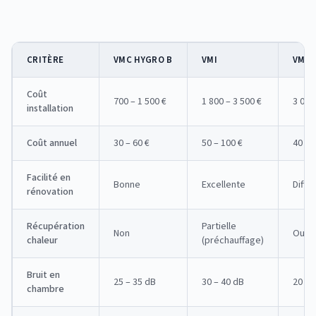
CRITÈRE
VMC HYGRO B
VMI
VMC 
Coût
700 – 1 500 €
1 800 – 3 500 €
3 000
installation
Coût annuel
30 – 60 €
50 – 100 €
40 – 
Facilité en
Bonne
Excellente
Diffic
rénovation
Récupération
Partielle
Non
Oui (
chaleur
(préchauffage)
Bruit en
25 – 35 dB
30 – 40 dB
20 – 
chambre