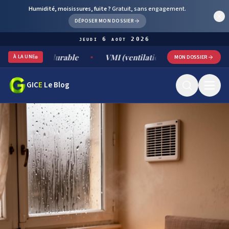
Humidité, moisissures, fuite ?
Gratuit, sans engagement.
DÉPOSER MON DOSSIER
jeudi 6 août 2026
ent durable
VMI (ventilation mécanique par insufflation) :
À LA UNE
MON DOSSIER
GIC
E
Le Blog