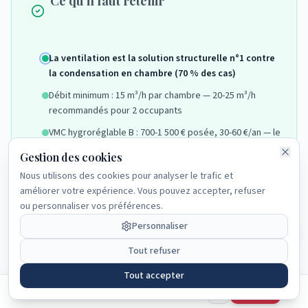
Ce qu'il faut retenir
Navigation rapide
La ventilation est la solution structurelle n°1 contre
la condensation en chambre (70 % des cas)
Accueil
Débit minimum : 15 m³/h par chambre — 20-25 m³/h
Guide complet
recommandés pour 2 occupants
VMC hygroréglable B : 700-1 500 € posée, 30-60 €/an — le
Pré-diagnostic
Gratuit
meilleur rapport efficacité/coût
Gestion des cookies
Articles
Ne JAMAIS boucher les entrées d'air — c'est la première
Nous utilisons des cookies pour analyser le trafic et
cause d'humidité excessive
améliorer votre expérience. Vous pouvez accepter, refuser
FAQ
ou personnaliser vos préférences.
Ventilation + isolation des ponts thermiques + chauffage
continu = la formule complète
Personnaliser
Le déshumidificateur est un palliatif temporaire, pas une
Tout refuser
solution durable
Tout accepter
Articles
Cet article vous a été utile ?