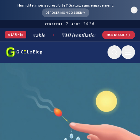
Humidité, moisissures, fuite ?
Gratuit, sans engagement.
DÉPOSER MON DOSSIER
vendredi 7 août 2026
t durable
VMI (ventilation mécanique par insufflation) : f
À LA UNE
MON DOSSIER
GIC
E
Le Blog