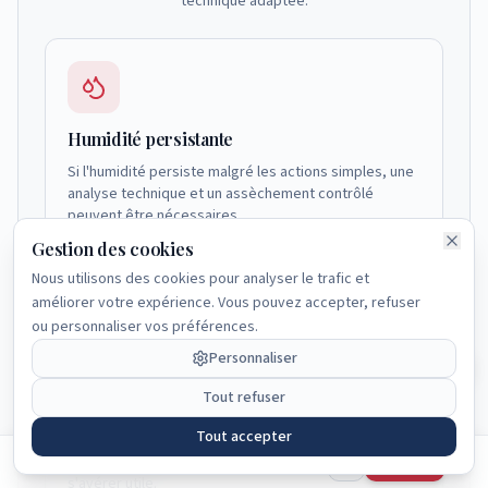
technique adaptée.
Navigation rapide
Accueil
Humidité persistante
Guide complet
Si l'humidité persiste malgré les actions simples, une
analyse technique et un assèchement contrôlé
Pré-diagnostic
peuvent être nécessaires.
Gratuit
Gestion des cookies
GIC Assèchement
Articles
Nous utilisons des cookies pour analyser le trafic et
améliorer votre expérience. Vous pouvez accepter, refuser
FAQ
ou personnaliser vos préférences.
✓ Vous avez maintenant une
Personnaliser
vision claire du sujet traité.
Tout refuser
Location de matériel technique
Tout accepter
Pour une stabilisation rapide ou un besoin ponctuel, la
location de déshumidificateurs professionnels peut
Articles
Cet article vous a été utile ?
s'avérer utile.