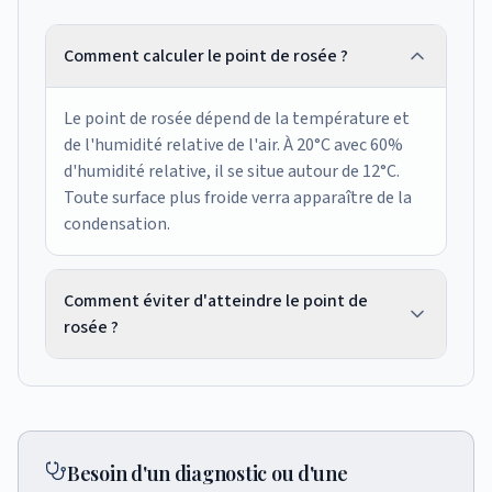
Comment calculer le point de rosée ?
Le point de rosée dépend de la température et
de l'humidité relative de l'air. À 20°C avec 60%
d'humidité relative, il se situe autour de 12°C.
Toute surface plus froide verra apparaître de la
condensation.
Comment éviter d'atteindre le point de
rosée ?
Deux solutions : réchauffer les parois froides
(isolation) ou réduire l'humidité de l'air
(ventilation). L'idéal est de combiner les deux
approches.
Besoin d'un diagnostic ou d'une