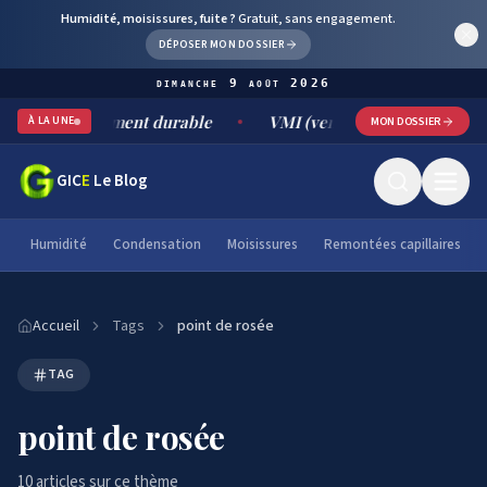
Humidité, moisissures, fuite ?
Gratuit, sans engagement.
DÉPOSER MON DOSSIER
dimanche 9 août 2026
 traitement durable
VMI (ventilation mécanique par insuffla
À LA UNE
MON DOSSIER
GIC
E
Le Blog
Humidité
Condensation
Moisissures
Remontées capillaires
Accueil
Tags
point de rosée
TAG
point de rosée
10
article
s
sur ce thème