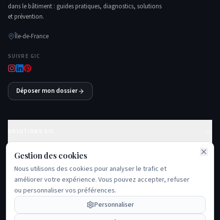
dans le bâtiment : guides pratiques, diagnostics, solutions
et prévention.
Île-de-France
SUIVRE GIC
Déposer mon dossier
SOLUTIONS GIC
Gestion des cookies
GUIDES ESSENTIELS
Nous utilisons des cookies pour analyser le trafic et
améliorer votre expérience. Vous pouvez accepter, refuser
PROBLÈMES FRÉQUENTS
ou personnaliser vos préférences.
ÉCOSYSTÈME GIC
Personnaliser