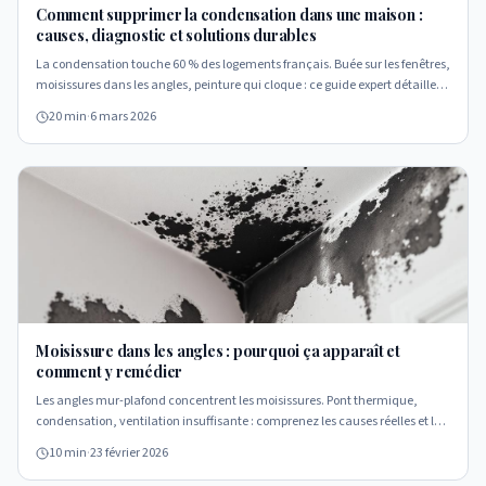
Comment supprimer la condensation dans une maison :
causes, diagnostic et solutions durables
La condensation touche 60 % des logements français. Buée sur les fenêtres,
moisissures dans les angles, peinture qui cloque : ce guide expert détaille
les causes physiques, les erreurs à éviter et les solutions durables pour
20 min
·
6 mars 2026
supprimer la condensation.
Moisissure dans les angles : pourquoi ça apparaît et
comment y remédier
Les angles mur-plafond concentrent les moisissures. Pont thermique,
condensation, ventilation insuffisante : comprenez les causes réelles et les
solutions adaptées pour traiter durablement ce problème courant.
10 min
·
23 février 2026