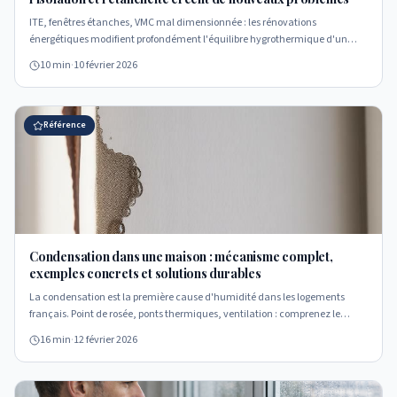
ITE, fenêtres étanches, VMC mal dimensionnée : les rénovations
énergétiques modifient profondément l'équilibre hygrothermique d'un
logement. Comprendre ces interactions évite des pathologies coûteuses.
10 min
·
10 février 2026
Référence
Condensation dans une maison : mécanisme complet,
exemples concrets et solutions durables
La condensation est la première cause d'humidité dans les logements
français. Point de rosée, ponts thermiques, ventilation : comprenez le
mécanisme complet pour diagnostiquer et traiter efficacement.
16 min
·
12 février 2026