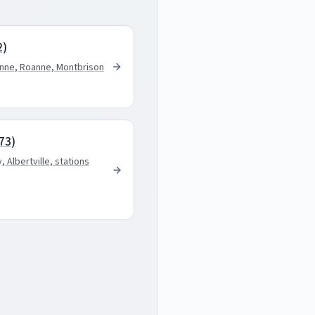
2)
enne, Roanne, Montbrison
(73)
 Albertville, stations