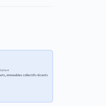
 typique
lets, immeubles collectifs récents