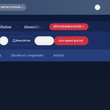
R MON DOSSIER
Humidité salle de bain : causes, risques et solutions dura
DÉPOSER MON DOSSIER
Newsletter
Contact
Avis expert gratuit
s
Décider et comprendre
Articles