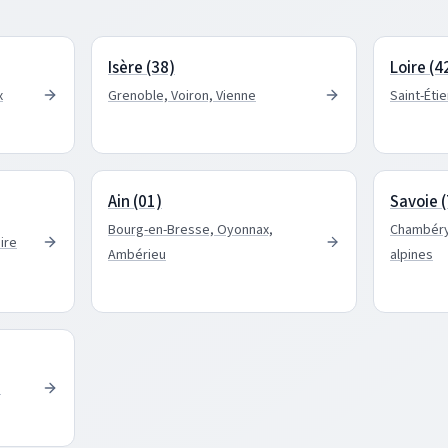
Isère (38)
Loire (4
x
Grenoble, Voiron, Vienne
Saint-Éti
Ain (01)
Savoie 
Bourg-en-Bresse, Oyonnax,
Chambéry,
ire
Ambérieu
alpines
s