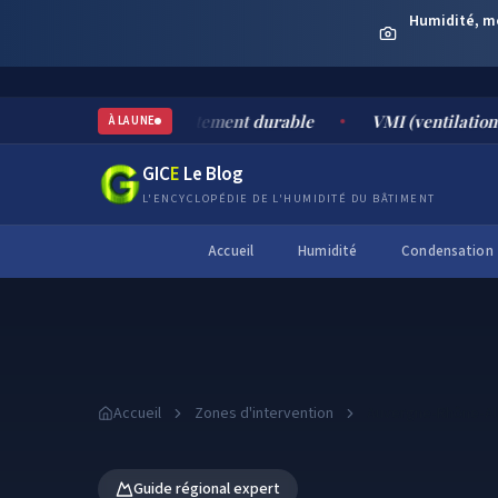
Humidité, moi
ses, risques et traitement durable
VMI (ventilation mécaniq
À LA UNE
GIC
E
Le Blog
L'ENCYCLOPÉDIE DE L'HUMIDITÉ DU BÂTIMENT
Accueil
Humidité
Condensation
Accueil
Zones d'intervention
Auvergne-Rhône-A
Guide régional expert