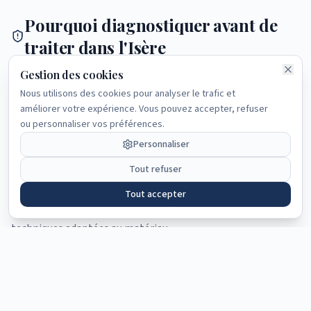
Pourquoi diagnostiquer avant de
traiter dans l'Isère
Gestion des cookies
L'Isère présente la double difficulté d'une
diversité de bâtis
Nous utilisons des cookies pour analyser le trafic et
et d'un
matériau fragile unique en France
: le pisé du Bas-
améliorer votre expérience. Vous pouvez accepter, refuser
Dauphiné. Une intervention standard (ciment, isolation
ou personnaliser vos préférences.
étanche, hydrofuge filmogène) peut détruire un mur en pisé
Personnaliser
en quelques années. Pour les autres bâtis, la diversité des
Tout refuser
contextes (cuvette, vallées, montagne) impose un
diagnostic territorialisé. Le
diagnostic professionnel
permet
Tout accepter
d'identifier les causes réelles et d'orienter vers les
techniques adaptées au matériau.