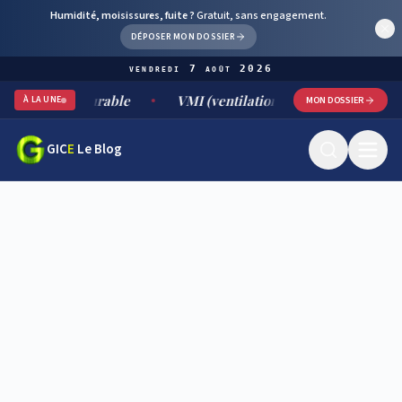
Humidité, moisissures, fuite ?
Gratuit, sans engagement.
DÉPOSER MON DOSSIER
vendredi 7 août 2026
ment durable
VMI (ventilation mécanique par insufflation) :
À LA UNE
MON DOSSIER
GIC
E
Le Blog