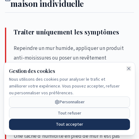
maison individuelle
Traiter uniquement les symptômes
Repeindre un mur humide, appliquer un produit
anti-moisissures ou poser un revêtement
imperméable masque le problème sans le résoudre.
Gestion des cookies
L'humidité continue de progresser derrière le
Nous utilisons des cookies pour analyser le trafic et
améliorer votre expérience. Vous pouvez accepter, refuser
traitement de surface.
ou personnaliser vos préférences.
Personnaliser
Confondre infiltration et humidité du
Tout refuser
sol
Tout accepter
Une tache d'humidité en pied de mur n'est pas