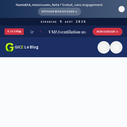
Humidité, moisissures, fuite ?
Gratuit, sans engagement.
DÉPOSER MON DOSSIER
dimanche 9 août 2026
nt durable
VMI (ventilation mécanique par insufflation) : f
À LA UNE
MON DOSSIER
GIC
E
Le Blog