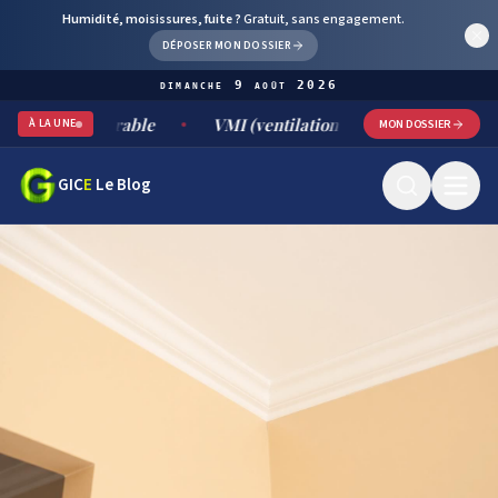
Humidité, moisissures, fuite ?
Gratuit, sans engagement.
DÉPOSER MON DOSSIER
dimanche 9 août 2026
nt durable
VMI (ventilation mécanique par insufflation) : 
À LA UNE
MON DOSSIER
GIC
E
Le Blog