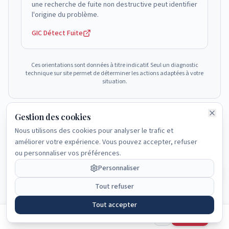
une recherche de fuite non destructive peut identifier
l'origine du problème.
Navigation rapide
GIC Détect Fuite
Accueil
Ces orientations sont données à titre indicatif. Seul un diagnostic
technique sur site permet de déterminer les actions adaptées à votre
Guide complet
situation.
Pré-diagnostic
Gratuit
Gestion des cookies
Articles
Nous utilisons des cookies pour analyser le trafic et
Partagez cet article
améliorer votre expérience. Vous pouvez accepter, refuser
Aidez-nous à faire connaître ce contenu
FAQ
ou personnaliser vos préférences.
✓ Vous avez maintenant une
Personnaliser
vision claire du sujet traité.
Tout refuser
Tout accepter
Articles
Cet article vous a été utile ?