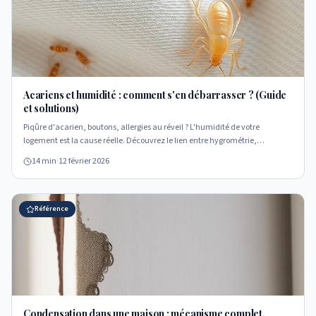
Acariens et humidité : comment s'en débarrasser ? (Guide
et solutions)
Piqûre d'acarien, boutons, allergies au réveil ? L'humidité de votre
logement est la cause réelle. Découvrez le lien entre hygrométrie,
moisissures et prolifération acarienne, et les solutions durables pour
14 min
·
12 février 2026
assainir votre habitat.
Référence
Condensation dans une maison : mécanisme complet,