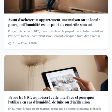
Avant d'acheter un appartement, une maison ou un local :
pourquoi l'humidité est un point de contrôle souvent
négligé
Prix, emplacement, DPE, travaux visibles : la plupart des acheteurs vérifient
l'évident. Très peu contrôlent sérieusement le risque d'humidité avant de
signer. Pourtant, un bien rénové et visuellement propre peut cacher une
16 min
·
22 avril 2026
infiltration, des remontées capillaires ou un défaut de ventilation. Guide
complet pour acquérir en connaissance de cause.
Bruce by GIC : à quoi sert cette interface et pourquoi
l'utiliser en cas d'humidité, de fuite ou d'infiltration
En humidité, fuite ou infiltration, beaucoup de dossiers sont mal préparés :