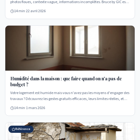
photos floues, contexte vague, informations incomplètes. Bruce by GIC est
l'interface conçue pour structurer un dossier technique avant une première
14 min
·
22 avril 2026
lecture par l'équipe GIC. À quoi sert-elle, dans quels cas l'utiliser et pour
quels profils elle apporte une vraie valeur.
Humidité dans la maison : que faire quand on n'a pas de
budget ?
Votre logement est humide mais vous n'avez pas les moyens d'engager des
travaux ? Découvrez les gestes gratuits efficaces, leurs limites réelles, et
comment préparer une intervention technique quand le budget le permet.
14 min
·
1 mars 2026
Référence