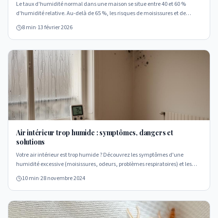
Le taux d'humidité normal dans une maison se situe entre 40 et 60 %
d'humidité relative. Au-delà de 65 %, les risques de moisissures et de
dégradation augmentent. Mais un taux « normal » peut masquer un
8 min
·
13 février 2026
problème structurel. Voici comment mesurer l'humidité, interpréter vos
relevés et quand s'inquiéter.
Air intérieur trop humide : symptômes, dangers et
solutions
Votre air intérieur est trop humide ? Découvrez les symptômes d'une
humidité excessive (moisissures, odeurs, problèmes respiratoires) et les
solutions pour réduire l'humidité durablement.
10 min
·
28 novembre 2024