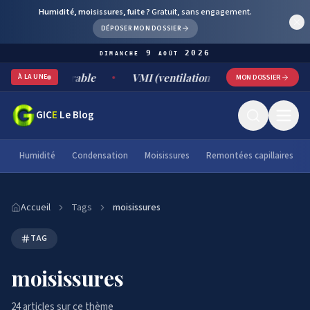
Humidité, moisissures, fuite ?
Gratuit, sans engagement.
DÉPOSER MON DOSSIER
dimanche 9 août 2026
urable
VMI (ventilation mécanique par insufflation) : fonct
À LA UNE
MON DOSSIER
GIC
E
Le Blog
Humidité
Condensation
Moisissures
Remontées capillaires
Accueil
Tags
moisissures
TAG
moisissures
24
article
s
sur ce thème