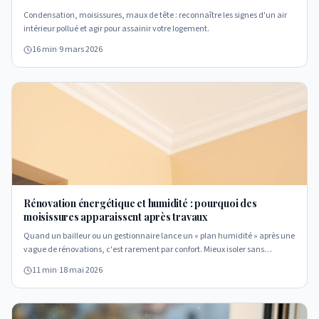
Condensation, moisissures, maux de tête : reconnaître les signes d'un air
intérieur pollué et agir pour assainir votre logement.
16 min
·
9 mars 2026
Rénovation énergétique et humidité : pourquoi des
moisissures apparaissent après travaux
Quand un bailleur ou un gestionnaire lance un « plan humidité » après une
vague de rénovations, c'est rarement par confort. Mieux isoler sans
repenser la ventilation crée souvent les conditions parfaites pour la
11 min
·
18 mai 2026
condensation et les moisissures. Décryptage.