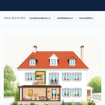
condensation
ventilation
humidité
TAGS ASSOCIÉS
(
13
)
(
9
)
(
6
)