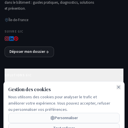
dans le bâtiment : guides pratiques, diagnostics, solutions
et prévention.
Île-de-France
SUIVRE GIC
Déposer mon dossier
SOLUTIONS GIC
Gestion des cookies
GUIDES ESSENTIELS
Nous utilisons des cookies pour analyser le trafic et
améliorer votre expérience. Vous pouvez accepter, refuser
PROBLÈMES FRÉQUENTS
ou personnaliser vos préférences.
ÉCOSYSTÈME GIC
Personnaliser