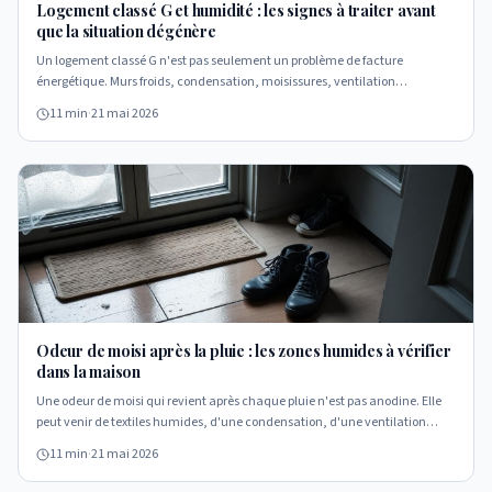
Logement classé G et humidité : les signes à traiter avant
que la situation dégénère
Un logement classé G n'est pas seulement un problème de facture
énergétique. Murs froids, condensation, moisissures, ventilation
insuffisante : voici les signaux à observer avant que l'inconfort ne devienne
11 min
·
21 mai 2026
une dégradation profonde du logement.
Odeur de moisi après la pluie : les zones humides à vérifier
dans la maison
Une odeur de moisi qui revient après chaque pluie n'est pas anodine. Elle
peut venir de textiles humides, d'une condensation, d'une ventilation
insuffisante ou d'une humidité piégée dans un support. Voici les zones à
11 min
·
21 mai 2026
vérifier et les bons réflexes.