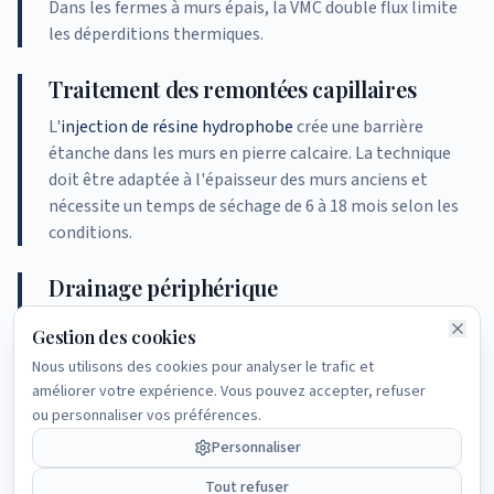
Dans les fermes à murs épais, la VMC double flux limite
les déperditions thermiques.
Traitement des remontées capillaires
L'
injection de résine hydrophobe
crée une barrière
étanche dans les murs en pierre calcaire. La technique
doit être adaptée à l'épaisseur des murs anciens et
nécessite un temps de séchage de 6 à 18 mois selon les
conditions.
Drainage périphérique
En Brenne et sur les terrains argileux du Boischaut, un
Gestion des cookies
drainage périphérique
est souvent nécessaire pour
Nous utilisons des cookies pour analyser le trafic et
évacuer l'eau stagnante autour des fondations. Cette
améliorer votre expérience. Vous pouvez accepter, refuser
solution complète le traitement des remontées
ou personnaliser vos préférences.
capillaires.
Personnaliser
Réfection des façades et toitures
Tout refuser