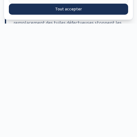
Le rejointoiement des murs en pierre avec un mortier à
Tout accepter
la chaux (respirant), la réfection des solins et le
remplacement des tuiles défectueuses stoppent les
infiltrations. Le
traitement hydrofuge
protège les
façades tout en laissant respirer la maçonnerie.
Quelles erreurs sont fréquemment
observées dans l'Indre ?
Isolation sans ventilation
Isoler une ferme par l'intérieur sans installer de VMC :
l'étanchéité accrue piège l'humidité et provoque des
moisissures massives sur les parois froides.