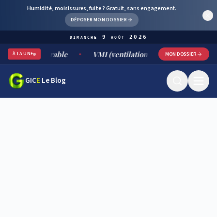
Humidité, moisissures, fuite ?
Gratuit, sans engagement.
DÉPOSER MON DOSSIER
dimanche 9 août 2026
ent durable
VMI (ventilation mécanique par insufflation) :
À LA UNE
MON DOSSIER
GIC
E
Le Blog