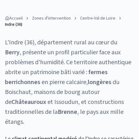
Accueil
Zones d'intervention
Centre-Val de Loire
Indre (36)
L'Indre (36), département rural au cœur du
Berry
, présente un profil particulier face aux
problèmes d'humidité. Ce territoire authentique
abrite un patrimoine bâti varié :
fermes
berrichonnes
en pierre calcaire,
longères
du
Boischaut, maisons de bourg autour
de
Châteauroux
et Issoudun, et constructions
traditionnelles de la
Brenne
, le pays aux mille
étangs.
Le
climat continental modéré
de l'Indre se caractérise