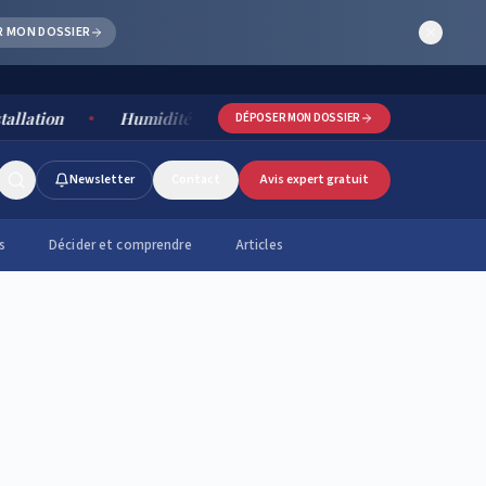
R MON DOSSIER
Humidité salle de bain : causes, risques et solutions durab
DÉPOSER MON DOSSIER
Newsletter
Contact
Avis expert gratuit
s
Décider et comprendre
Articles