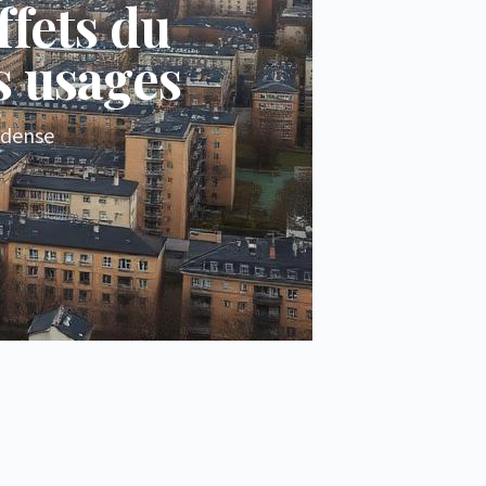
ffets du
es usages
 dense