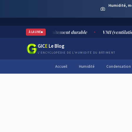
Humidité, moi
es, risques et traitement durable
VMI (ventilation mécaniq
À LA UNE
GIC
E
Le Blog
L'ENCYCLOPÉDIE DE L'HUMIDITÉ DU BÂTIMENT
Accueil
Humidité
Condensation