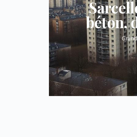
Sarcell
béton, d
Grand