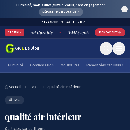
Humidité, moisissures, fuite ?
Gratuit, sans engagement.
DÉPOSER MON DOSSIER
dimanche 9 août 2026
traitement durable
VMI (ventilation mécanique par insuffla
À LA UNE
MON DOSSIER
GIC
E
Le Blog
Humidité
Condensation
Moisissures
Remontées capillaires
Accueil
Tags
qualité air intérieur
TAG
qualité air intérieur
8
article
s
sur ce thème