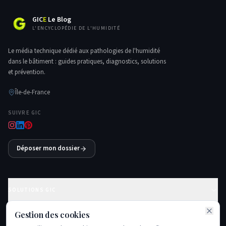
GIC
E
Le Blog
L'ENCYCLOPÉDIE DE L'HUMIDITÉ
Le média technique dédié aux pathologies de l'humidité
dans le bâtiment : guides pratiques, diagnostics, solutions
et prévention.
Île-de-France
SUIVRE GIC
Déposer mon dossier
SOLUTIONS GIC
Gestion des cookies
GUIDES ESSENTIELS