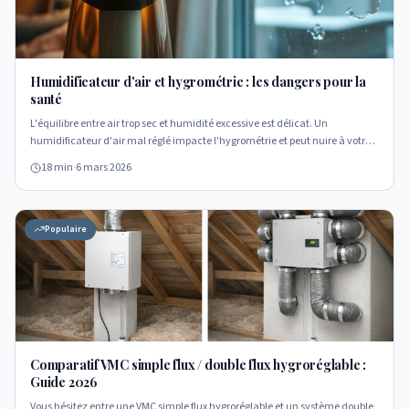
Humidificateur d'air et hygrométrie : les dangers pour la
santé
L'équilibre entre air trop sec et humidité excessive est délicat. Un
humidificateur d'air mal réglé impacte l'hygrométrie et peut nuire à votre
santé et au bâtiment.
18 min
·
6 mars 2026
Populaire
Comparatif VMC simple flux / double flux hygroréglable :
Guide 2026
Vous hésitez entre une VMC simple flux hygroréglable et un système double