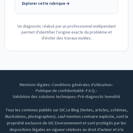
Explorer cette rubrique
Un diagnostic réalisé par un professionnel indépendant
permet d'identifier l'origine exacte du problème et
d'éviter des travaux inutiles.
Mentions légales
–
Conditions générales d'utilisation
–
Politique de confidentialité
–
F.A.Q.
–
Validation des solutions techniques
–
Pré-diagnostic humidité
Tous les contenus publiés sur GIC Le Blog (textes, articles, schémas,
illustrations, photographies), sauf mention contraire explicite, sont la
propriété exclusive de GIC Environnement et sont protégés par les
dispositions légales en vigueur relatives au droit d'auteur et à la