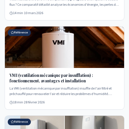
flux ? Ce comparatif détaillé analyse les économies d'énergie, les pertes de
chaleur et la qualité de l'air pour vous aider à choisir la meilleure VMC pour
14 min
·
10 mars 2026
votre maison.
Référence
VMI (ventilation mécanique par insufflation) :
fonctionnement, avantages et installation
La VMI (ventilation mécanique par insufflation) insuffle de l'air filtré et
préchauffé pour renouveler l'air et réduire les problèmes d'humidité.
Fonctionnement, avantages, inconvénients, comparatif VMC simple flux,
18 min
·
28 février 2026
prix et installation. Guide 2026.
Référence