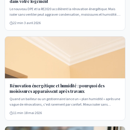
dans votre logement
Le nouveau DPE et la RE2020 accélèrent la rénovation énergétique. Mais
isoler sans ventiler peut aggraver condensation, moisissures et humidité.
Décryptage complet des enjeux, des risques et des bonnes pratiques.
22 min
·
3 avril 2026
Rénovation énergétique et humidité : pourquoi des
moisissures apparaissent après travaux
Quand un bailleur ou un gestionnaire lance un « plan humidité » après une
vague de rénovations, c'est rarement par confort. Mieux isoler sans
repenser la ventilation crée souvent les conditions parfaites pour la
11 min
·
18 mai 2026
condensation et les moisissures. Décryptage.