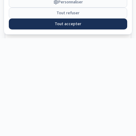
Personnaliser
Les parties enterrées ou semi-enterrées concentrent les
Tout refuser
problèmes : remontées capillaires, infiltrations latérales,
condensation. L'hygrométrie y dépasse souvent 85%, créant
Tout accepter
des conditions propices aux champignons et à la dégradation
des matériaux stockés.
Erreurs d'interprétation les plus
courantes
Ce qui est souvent mal compris
Considérer l'humidité comme inévitable en milieu rural
✗
Confondre humidité structurelle et simple condensation
✗
Appliquer des peintures anti-humidité sans traiter la cause
✗
Négliger l'impact du bocage et des zones humides proches
✗